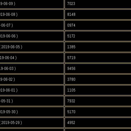
9-06-09 )
7023
019-06-08 )
8148
9-06-07 )
0974
019-06-06 )
5172
 2019-06-05 )
1385
19-06-04 )
5719
19-06-03 )
9456
9-06-02 )
3780
019-06-01 )
1105
9-05-31 )
7932
019-05-30 )
5170
 2019-05-29 )
4952