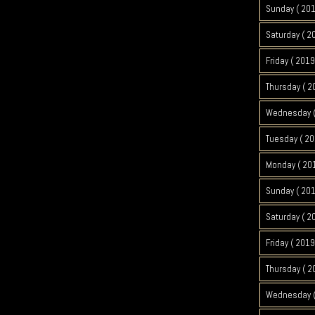
Sunday ( 201
Saturday ( 2
Friday ( 201
Thursday ( 2
Wednesday (
Tuesday ( 20
Monday ( 20
Sunday ( 201
Saturday ( 2
Friday ( 201
Thursday ( 2
Wednesday (