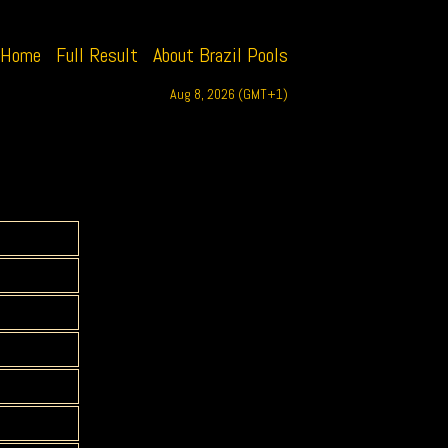
Home
Full Result
About Brazil Pools
Aug 8, 2026 (GMT+1)