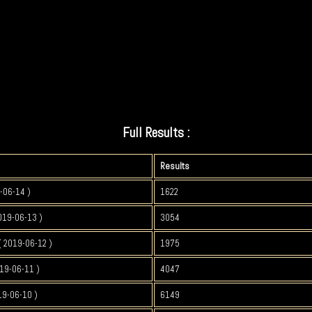
Full Results :
Results
9-06-14 )
1622
019-06-13 )
3054
 2019-06-12 )
1975
19-06-11 )
4047
19-06-10 )
6149